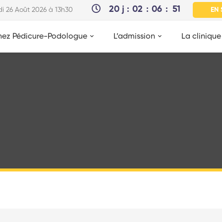
20
j
02
06
51
edi 26 Août 2026 à 13h30
EN 
ez Pédicure-Podologue
L’admission
La clinique