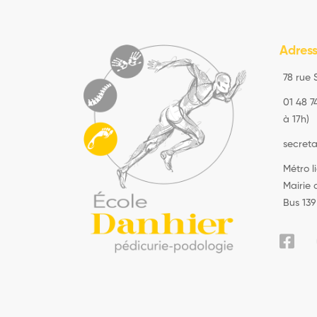
Adres
78 rue 
01 48 7
à 17h)
secret
Métro l
Mairie
Bus 139