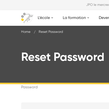
JPO le mercr
L’école
La formation
Deven
Home
Reset Password
Reset Password
Password