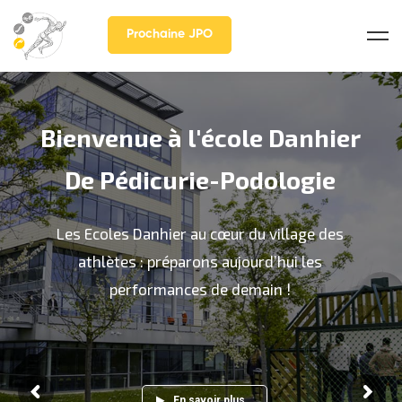
Prochaine JPO
Bienvenue à l'école Danhier
De Pédicurie-Podologie
Les Ecoles Danhier au cœur du village des
athlètes : préparons aujourd’hui les
performances de demain !
En savoir plus